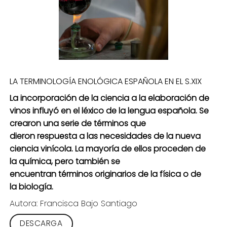
LA TERMINOLOGÍA ENOLÓGICA ESPAÑOLA EN EL S.XIX
La
incorporación
de la ciencia a la
elaboración
de
vinos influy
ó
en
el
léxico
de la lengua
española
. Se
crea
ron
una serie de
términos
que
d
ieron
respuesta a las necesidades de la nueva
ciencia
vinícola
.
La
mayoría
de ellos proceden de
la
química
, pero
también
se
encuentran
términos
originarios de la
física
o de
la
biología
.
Autora: Francisca Bajo Santiago
DESCARGA