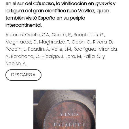
en el sur del Cáucaso, la vinificación en
quevris
y
la figura del gran científico ruso Vavíloz, quien
también visitó España en su periplo
intercontinental.
Autores: Ocete, C.A., Ocete, R., Renobales, G.,
Maghradze, D., Maghradze, T., Obón, C., Rivera, D.,
Paadín, L., Paadín, A., Valle, J.M., Rodríguez-Miranda,
A., Barahona, C., Hidalgo, J., Lara, M., Failla, O. y
Nebish, A.
DESCARGA