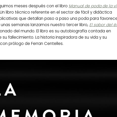
uimos meses después con el libro
Manual de poda de la vi
Un libro técnico referente en el sector de
fácil y didáctica
xplicativas que detallan paso a paso una poda para favorec
ce unas semanas lanzamos nuestro tercer libro,
El sabor del é
rdonado del mundo. El libro es su autobiografía contada en
u fallecimiento. La historia inspiradora de su vida y su
o con prólogo de
Ferran Centelles
.