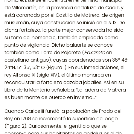
nombre. Este se encuentra en el término municipal
de Villamartín, en la provincia andaluza de Cádiz, y
está coronado por el Castillo de Matrera, de origen
musulmán, cuya construcción se inició en el s. IX. De
dicha fortaleza, la parte mejor conservada ha sido
su torre del homenaje, también empleada como
punto de vigilancia. Dicho baluarte se conoce
también como Torre de Pajarete (
Paxarete
en
castellano antiguo), cuyas coordenadas son 36º 48’
24’’N, 5º 35’, 53’’ O (Figura 1). En sus inmediaciones, el
rey Alfonso XI (siglo XIV), el último monarca en
reconquistar la fortaleza cazaba jabalíes. Así en su
Libro de la Montería señalaba: “La ladera de Matrera
es buen monte de puerco en invierno…”.
Cuando Carlos III fundó la población de Prado del
Rey en 1768 se incrementó la superficie del pago
(Figura 2). Curiosamente, el gentilicio que se
conserva para sus habitantes en andaluz es el de